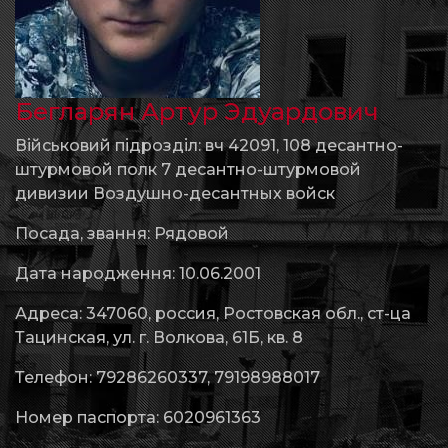
Бегларян Артур Эдуардович
Військовий підрозділ: вч 42091, 108 десантно-
штурмовой полк 7 десантно-штурмовой
дивизии Воздушно-десантных войск
Посада, звання: Рядовой
Дата народження: 10.06.2001
Адреса: 347060, россия, Ростовская обл., ст-ца
Тацинская, ул. г. Волкова, 61Б, кв. 8
Телефон: 79286260337, 79198988017
Номер паспорта: 6020961363