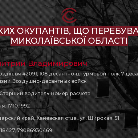
КИХ ОКУПАНТІВ, ЩО ПЕРЕБУВА
МИКОЛАЇВСЬКОЇ ОБЛАСТІ
митрий Владимирович
озділ: вч 42091, 108 десантно-штурмовой полк 7 дес
зии Воздушно-десантных войск
: Старший водитель-номер расчета
: 17.10.1992
рский край, Каневская стца., ул. Широкая, 51
18427, 79086930469