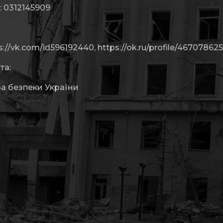
 0312145909
://vk.com/id596192440, https://ok.ru/profile/46707862
та:
а безпеки України