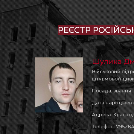
РЕЄСТР РОСІЙСЬ
Шулика Д
Військовий підр
штурмовой диви
Посада, звання
Дата народження
Адреса: Краснода
Телефон: 795284