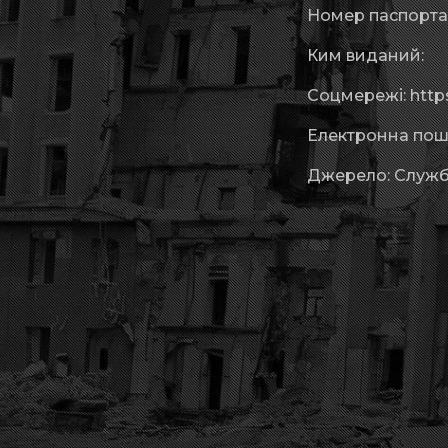
Номер паспорта:
Ким виданий:
Соцмережі: https
Електронна пош
Джерело: Служб